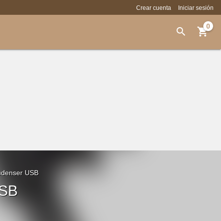
Crear cuenta
Iniciar sesión
0


ondenser USB
USB