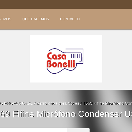

SOMOS
QUÉ HACEMOS
CONTACTO
IO PROFESIONAL
/
Micrófonos para Voces
/
T669 Fifine Micrófono C
69 Fifine Micrófono Condenser 