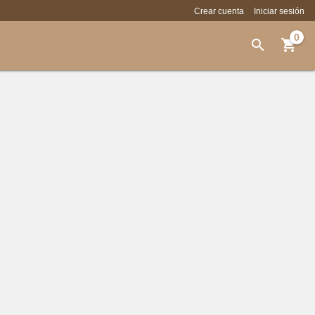
Crear cuenta
Iniciar sesión
0

