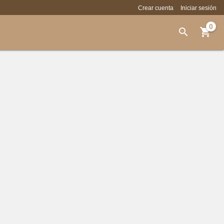
Crear cuenta
Iniciar sesión
0

