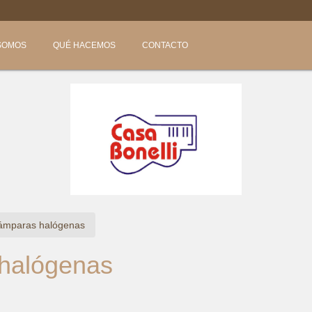

SOMOS
QUÉ HACEMOS
CONTACTO
lámparas halógenas
 halógenas