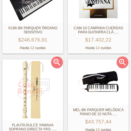
K186-BK PARQUER ÓRGANO
CAM-10 CAMPANA CUERDAS
SENSITIVO
PARA GUITARRA CLÁ...
...
$246.676,91
$17.402,22
Hasta
12
cuotas
Hasta
12
cuotas


MEL-BK PARQUER MELÓDICA
PIANO DE 32 NOTA...
...
$43.757,44
FLAUTA DULCE YAMAHA
SOPRANO DIRECTA YRS-...
...
Hasta
12
cuotas