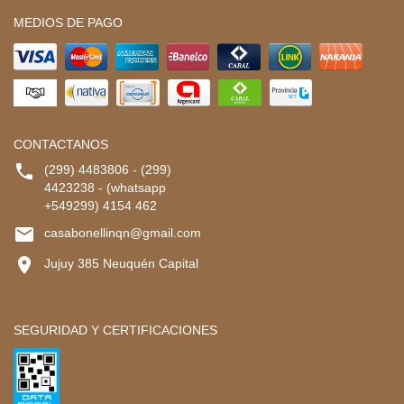
MEDIOS DE PAGO
CONTACTANOS

(299) 4483806 - (299)
4423238 - (whatsapp
+549299) 4154 462

casabonellinqn@gmail.com

Jujuy 385 Neuquén Capital
SEGURIDAD Y CERTIFICACIONES