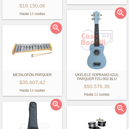
$19.150,06

Hasta
12
cuotas

METALOFÓN PARQUER
UKELELE SOPRANO AZUL
PARQUER FZU-002 BLU
$35.807,42
$50.576,36
Hasta
12
cuotas
Hasta
12
cuotas

