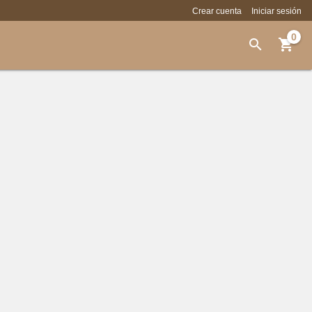
Crear cuenta
Iniciar sesión
0

