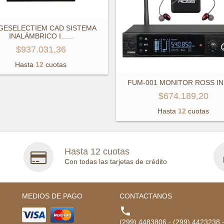
GESELECTIEM CAD SISTEMA
INALÁMBRICO I...
...
$937.031,36
Hasta
12
cuotas
FUM-001 MONITOR ROSS IN
$674.189,20
Hasta
12
cuotas
Hasta 12 cuotas
Con todas las tarjetas de crédito
MEDIOS DE PAGO
CONTACTANOS

(299) 4483806 - (299) 4423238 