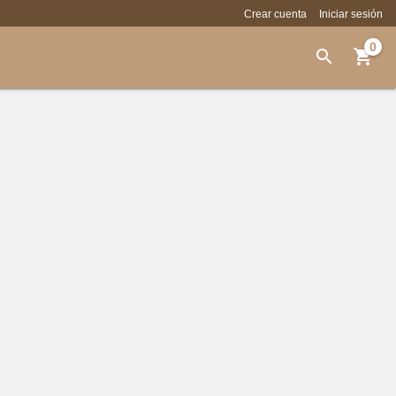
Crear cuenta
Iniciar sesión
0

