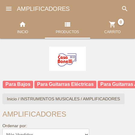


AMPLIFICADORES
0



INICIO
PRODUCTOS
CARRITO
Para Bajos
Para Guitarras Eléctricas
Para Guitarras
Inicio
/
INSTRUMENTOS MUSICALES
/
AMPLIFICADORES
AMPLIFICADORES
Ordenar por: