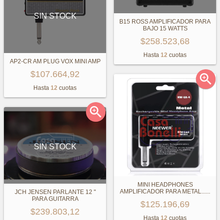
SIN STOCK
B15 ROSS AMPLIFICADOR PARA
BAJO 15 WATTS
$258.523,68
Hasta
12
cuotas
AP2-CR AM PLUG VOX MINI AMP
$107.664,92

Hasta
12
cuotas

SIN STOCK
MINI HEADPHONES
AMPLIFICADOR PARA METAL...
...
JCH JENSEN PARLANTE 12 "
PARA GUITARRA
$125.196,69
$239.803,12
Hasta
12
cuotas