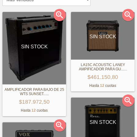


SIN STOCK
SIN STOCK
LA15C ACOUSTIC LANEY
AMPIFICADOR PARA GU...
...
$461.150,80
Hasta
12
cuotas
AMPLIFICADOR PARA BAJO DE 25
WTS SUNSET...
...

$187.972,50
Hasta
12
cuotas
SIN STOCK
