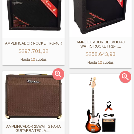
AMPLIFICADOR DE BAJO 40
AMPLIFICADOR ROCKET RG-40R
WATTS ROCKET RB-...
...
$297.701,32
$258.643,93
Hasta
12
cuotas
Hasta
12
cuotas


AMPLIFICADOR 25WATTS PARA
GUITARRA TECLA...
...