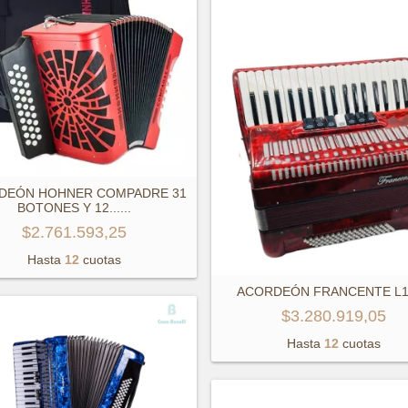
DEÓN HOHNER COMPADRE 31
BOTONES Y 12...
...
$2.761.593,25
Hasta
12
cuotas
ACORDEÓN FRANCENTE L1
$3.280.919,05
Hasta
12
cuotas