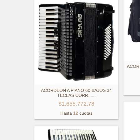
ACOR
ACORDEÓN A PIANO 60 BAJOS 34
TECLAS CORR...
...
$1.655.772,78
Hasta
12
cuotas