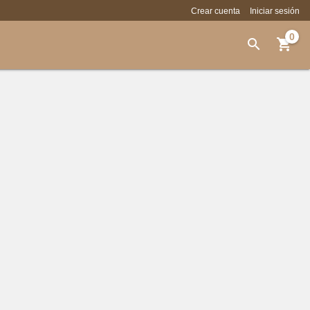
Crear cuenta
Iniciar sesión
0

