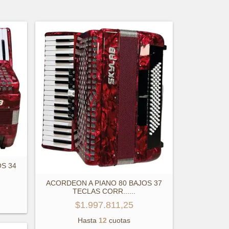
S 34
ACORDEON A PIANO 80 BAJOS 37
TECLAS CORR...
...
$1.997.811,25
Hasta
12
cuotas