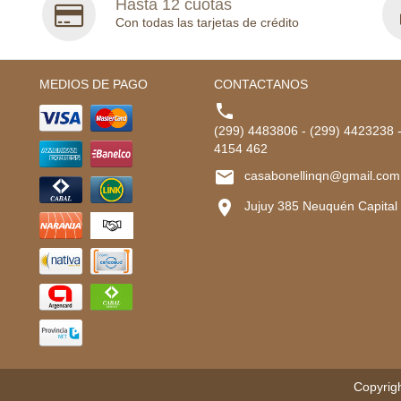
Hasta 12 cuotas
Con todas las tarjetas de crédito
MEDIOS DE PAGO
CONTACTANOS

(299) 4483806 - (299) 4423238 
4154 462

casabonellinqn@gmail.com

Jujuy 385 Neuquén Capital
Copyrigh