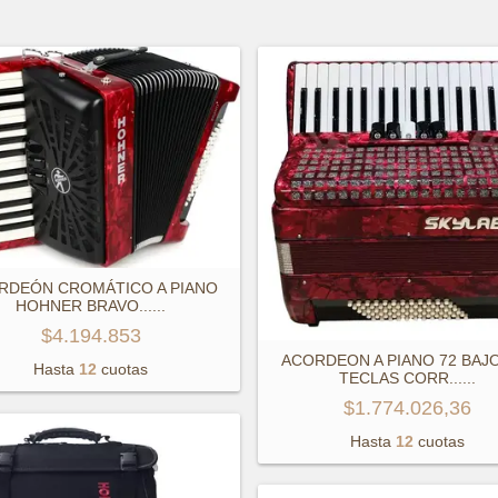
RDEÓN CROMÁTICO A PIANO
HOHNER BRAVO...
...
$4.194.853
ACORDEON A PIANO 72 BAJO
Hasta
12
cuotas
TECLAS CORR...
...
$1.774.026,36
Hasta
12
cuotas