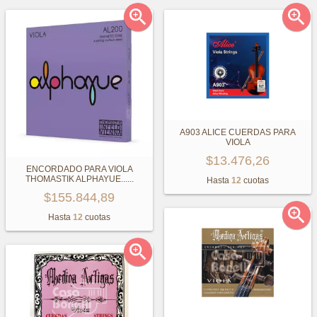


A903 ALICE CUERDAS PARA
VIOLA
$13.476,26
ENCORDADO PARA VIOLA
THOMASTIK ALPHAYUE...
...
Hasta
12
cuotas
$155.844,89

Hasta
12
cuotas
