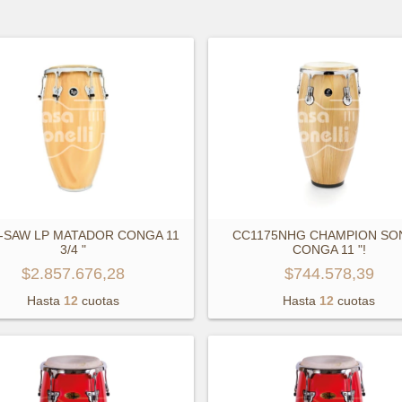
-SAW LP MATADOR CONGA 11
CC1175NHG CHAMPION SO
3/4 "
CONGA 11 "!
$2.857.676,28
$744.578,39
Hasta
12
cuotas
Hasta
12
cuotas