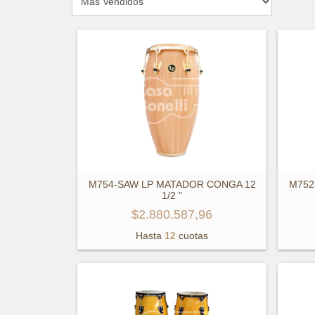
M754-SAW LP MATADOR CONGA 12
M752
1/2 "
$2.880.587,96
Hasta
12
cuotas