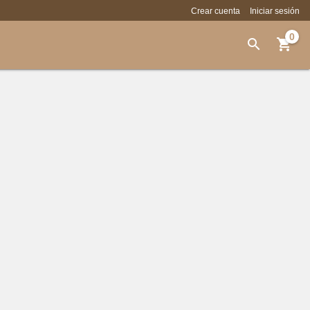
Crear cuenta
Iniciar sesión
0

